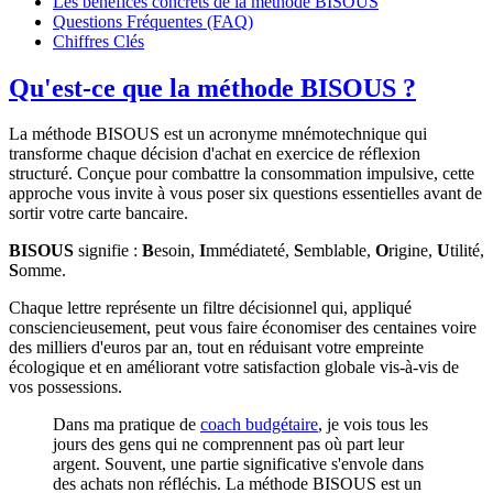
Les bénéfices concrets de la méthode BISOUS
Questions Fréquentes (FAQ)
Chiffres Clés
Qu'est-ce que la méthode BISOUS ?
La méthode BISOUS est un acronyme mnémotechnique qui
transforme chaque décision d'achat en exercice de réflexion
structuré. Conçue pour combattre la consommation impulsive, cette
approche vous invite à vous poser six questions essentielles avant de
sortir votre carte bancaire.
BISOUS
signifie :
B
esoin,
I
mmédiateté,
S
emblable,
O
rigine,
U
tilité,
S
omme.
Chaque lettre représente un filtre décisionnel qui, appliqué
consciencieusement, peut vous faire économiser des centaines voire
des milliers d'euros par an, tout en réduisant votre empreinte
écologique et en améliorant votre satisfaction globale vis-à-vis de
vos possessions.
Dans ma pratique de
coach budgétaire
, je vois tous les
jours des gens qui ne comprennent pas où part leur
argent. Souvent, une partie significative s'envole dans
des achats non réfléchis. La méthode BISOUS est un