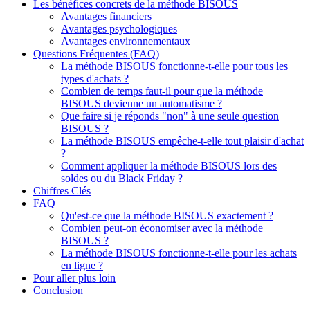
Les bénéfices concrets de la méthode BISOUS
Avantages financiers
Avantages psychologiques
Avantages environnementaux
Questions Fréquentes (FAQ)
La méthode BISOUS fonctionne-t-elle pour tous les
types d'achats ?
Combien de temps faut-il pour que la méthode
BISOUS devienne un automatisme ?
Que faire si je réponds "non" à une seule question
BISOUS ?
La méthode BISOUS empêche-t-elle tout plaisir d'achat
?
Comment appliquer la méthode BISOUS lors des
soldes ou du Black Friday ?
Chiffres Clés
FAQ
Qu'est-ce que la méthode BISOUS exactement ?
Combien peut-on économiser avec la méthode
BISOUS ?
La méthode BISOUS fonctionne-t-elle pour les achats
en ligne ?
Pour aller plus loin
Conclusion