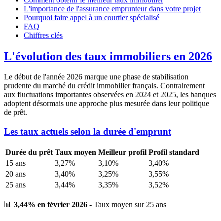
L'importance de l'assurance emprunteur dans votre projet
Pourquoi faire appel à un courtier spécialisé
FAQ
Chiffres clés
L'évolution des taux immobiliers en 2026
Le début de l'année 2026 marque une phase de stabilisation
prudente du marché du crédit immobilier français. Contrairement
aux fluctuations importantes observées en 2024 et 2025, les banques
adoptent désormais une approche plus mesurée dans leur politique
de prêt.
Les taux actuels selon la durée d'emprunt
Durée du prêt
Taux moyen
Meilleur profil
Profil standard
15 ans
3,27%
3,10%
3,40%
20 ans
3,40%
3,25%
3,55%
25 ans
3,44%
3,35%
3,52%
📊
3,44% en février 2026
- Taux moyen sur 25 ans