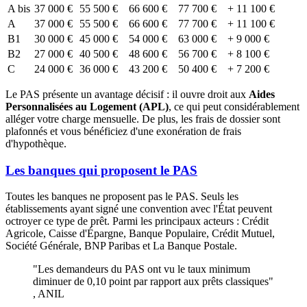
A bis
37 000 €
55 500 €
66 600 €
77 700 €
+ 11 100 €
A
37 000 €
55 500 €
66 600 €
77 700 €
+ 11 100 €
B1
30 000 €
45 000 €
54 000 €
63 000 €
+ 9 000 €
B2
27 000 €
40 500 €
48 600 €
56 700 €
+ 8 100 €
C
24 000 €
36 000 €
43 200 €
50 400 €
+ 7 200 €
Le PAS présente un avantage décisif : il ouvre droit aux
Aides
Personnalisées au Logement (APL)
, ce qui peut considérablement
alléger votre charge mensuelle. De plus, les frais de dossier sont
plafonnés et vous bénéficiez d'une exonération de frais
d'hypothèque.
Les banques qui proposent le PAS
Toutes les banques ne proposent pas le PAS. Seuls les
établissements ayant signé une convention avec l'État peuvent
octroyer ce type de prêt. Parmi les principaux acteurs : Crédit
Agricole, Caisse d'Épargne, Banque Populaire, Crédit Mutuel,
Société Générale, BNP Paribas et La Banque Postale.
"Les demandeurs du PAS ont vu le taux minimum
diminuer de 0,10 point par rapport aux prêts classiques"
, ANIL