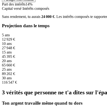
Part des intérêts
14%
Capital versé
Intérêts composés
Sans rendement, tu aurais
24 000 €
. Les intérêts composés te rapport
Projection dans le temps
5 ans
12 929 €
10 ans
27 948 €
15 ans
45 395 €
20 ans
65 660 €
25 ans
89 202 €
30 ans
116 547 €
3 vérités que personne ne t'a dites sur l'ép
Ton argent travaille même quand tu dors