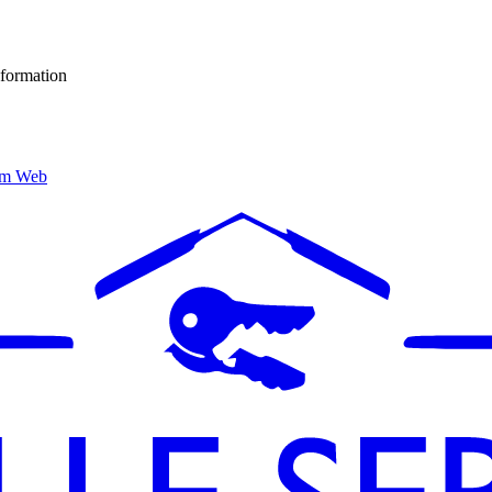
nformation
um Web