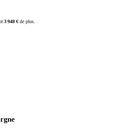
ent
3 948 €
de plus.
argne