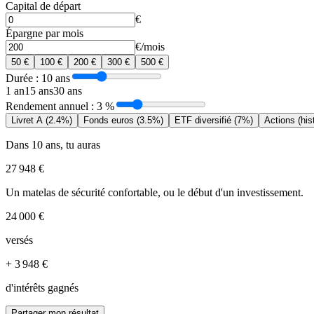
Capital de départ
€
Épargne par mois
€/mois
50 €
100 €
200 €
300 €
500 €
Durée :
10 ans
1 an
15 ans
30 ans
Rendement annuel :
3 %
Livret A (2.4%)
Fonds euros (3.5%)
ETF diversifié (7%)
Actions (his
Dans 10 ans, tu auras
27 948 €
Un matelas de sécurité confortable, ou le début d'un investissement.
24 000 €
versés
+ 3 948 €
d'intérêts gagnés
Partager mon résultat