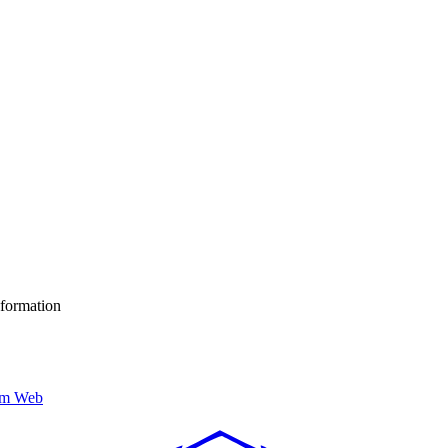
nformation
um Web