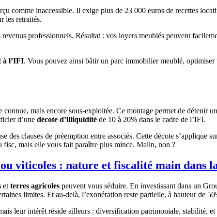
rçu comme inaccessible. Il exige plus de 23 000 euros de recettes locati
 les retraités.
revenus professionnels. Résultat : vos loyers meublés peuvent facileme
 à l’IFI
. Vous pouvez ainsi bâtir un parc immobilier meublé, optimiser v
ie connue, mais encore sous-exploitée. Ce montage permet de détenir un b
éficier d’une
décote d’illiquidité
de 10 à 20% dans le cadre de l’IFI.
use des clauses de préemption entre associés. Cette décote s’applique su
isc, mais elle vous fait paraître plus mince. Malin, non ?
s ou viticoles : nature et fiscalité main dans
s
et
terres agricoles
peuvent vous séduire. En investissant dans un Gr
ertaines limites. Et au-delà, l’exonération reste partielle, à hauteur de 5
leur intérêt réside ailleurs : diversification patrimoniale, stabilité, et