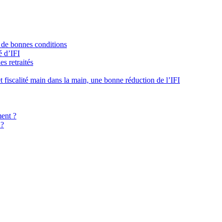
s de bonnes conditions
é d’IFI
s retraités
e et fiscalité main dans la main, une bonne réduction de l’IFI
ment ?
 ?