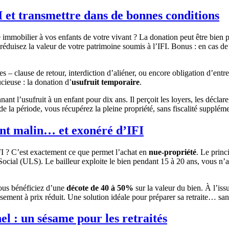
I et transmettre dans de bonnes conditions
immobilier à vos enfants de votre vivant ? La donation peut être bien pl
s réduisez la valeur de votre patrimoine soumis à l’IFI. Bonus : en cas de
s – clause de retour, interdiction d’aliéner, ou encore obligation d’entr
cieuse : la donation d’
usufruit temporaire
.
nt l’usufruit à un enfant pour dix ans. Il perçoit les loyers, les déclare
e de la période, vous récupérez la pleine propriété, sans fiscalité supp
ent malin… et exonéré d’IFI
FI ? C’est exactement ce que permet l’achat en
nue-propriété
. Le princ
cial (ULS). Le bailleur exploite le bien pendant 15 à 20 ans, vous n’avez 
vous bénéficiez d’une
décote de 40 à 50%
sur la valeur du bien. À l’is
ssement à prix réduit. Une solution idéale pour préparer sa retraite… sans
l : un sésame pour les retraités