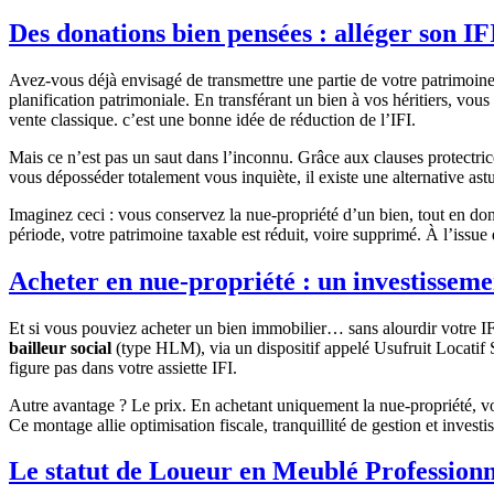
Des donations bien pensées : alléger son IF
Avez-vous déjà envisagé de transmettre une partie de votre patrimoine 
planification patrimoniale. En transférant un bien à vos héritiers, vou
vente classique. c’est une bonne idée de réduction de l’IFI.
Mais ce n’est pas un saut dans l’inconnu. Grâce aux clauses protectrice
vous déposséder totalement vous inquiète, il existe une alternative astu
Imaginez ceci : vous conservez la nue-propriété d’un bien, tout en donna
période, votre patrimoine taxable est réduit, voire supprimé. À l’issu
Acheter en nue-propriété : un investissem
Et si vous pouviez acheter un bien immobilier… sans alourdir votre I
bailleur social
(type HLM), via un dispositif appelé Usufruit Locatif So
figure pas dans votre assiette IFI.
Autre avantage ? Le prix. En achetant uniquement la nue-propriété, 
Ce montage allie optimisation fiscale, tranquillité de gestion et investi
Le statut de Loueur en Meublé Professionne