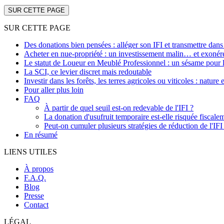
SUR CETTE PAGE
SUR CETTE PAGE
Des donations bien pensées : alléger son IFI et transmettre dan
Acheter en nue-propriété : un investissement malin… et exonér
Le statut de Loueur en Meublé Professionnel : un sésame pour le
La SCI, ce levier discret mais redoutable
Investir dans les forêts, les terres agricoles ou viticoles : natur
Pour aller plus loin
FAQ
À partir de quel seuil est-on redevable de l'IFI ?
La donation d'usufruit temporaire est-elle risquée fiscale
Peut-on cumuler plusieurs stratégies de réduction de l'IFI
En résumé
LIENS UTILES
À propos
F.A.Q.
Blog
Presse
Contact
LÉGAL