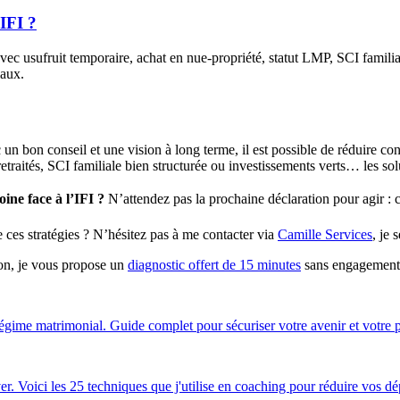
'IFI ?
c usufruit temporaire, achat en nue-propriété, statut LMP, SCI familiale
iaux.
c un bon conseil et une vision à long terme, il est possible de réduire c
etraités, SCI familiale bien structurée ou investissements verts… les so
ine face à l’IFI ?
N’attendez pas la prochaine déclaration pour agir : 
ces stratégies ? N’hésitez pas à me contacter via
Camille Services
, je 
on, je vous propose un
diagnostic offert de 15 minutes
sans engagement
 régime matrimonial. Guide complet pour sécuriser votre avenir et votre 
. Voici les 25 techniques que j'utilise en coaching pour réduire vos d