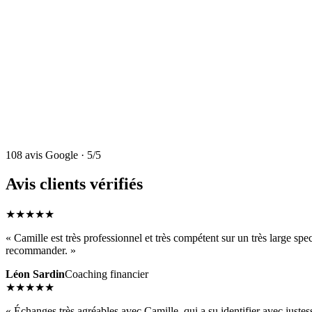
Rendez-vous mensuel d'1h en visio
Suivi de ton budget, épargne et fiscalité
Aide à la décision : immobilier, placements, retraite
Optimisation fiscale continue
Disponibilité entre les sessions pour les urgences
Compte-rendu écrit après chaque session
108 avis Google · 5/5
Avis clients vérifiés
★
★
★
★
★
« Camille est très professionnel et très compétent sur un très large spectr
recommander. »
Léon Sardin
Coaching financier
★
★
★
★
★
« Échanges très agréables avec Camille, qui a su identifier avec juste