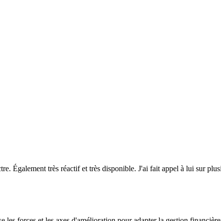
e. Également très réactif et très disponible. J'ai fait appel à lui sur plusi
sse les forces et les axes d'amélioration pour adapter la gestion financ