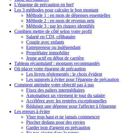
L'épargne de précaution en bref
Les 3 méthodes pour calculer le bon montant
Méthode 1 : en mois de dépenses essentielles
Méthode 2 : en mois de revenus nets
Méthode 3 : par les risques identifiés
Combien mettre de côté selon votre profil
Salarié en CDI, célibataire
Couple avec enfants
Entrepreneur ou indépendant
Propriétaire immobilier
Jeune actif en début de carrière
Tableau récapitulatif : montants recommandés
Où placer votre épargne de précaution
Les livrets réglementés : le choix évident
Les supports à éviter pour l'épargne de précaution
Comment atteindre votre objectif pas à pas
Fixez des paliers intermédiaires
Automatisez un virement le jour du salaire
Accélérez avec les rentrées exceptionnelles
Réduisez une dépense pour l'affecter à l'épargne
Les erreurs à éviter
Viser trop haut et ne jamais commencer
Piocher dedans pour des envies
Garder trop d'argent en précaution
Ne pas ajuster dans le temps