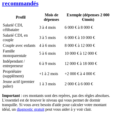
recommandés
Mois de
Exemple (dépenses 2 000
Profil
dépenses
€/mois)
Salarié CDI,
3 à 4 mois
6 000 € à 8 000 €
célibataire
Salarié CDI, en
3 à 5 mois
6 000 € à 10 000 €
couple
Couple avec enfants
4 à 6 mois
8 000 € à 12 000 €
Famille
5 à 6 mois
10 000 € à 12 000 €
monoparentale
Indépendant /
6 à 9 mois
12 000 € à 18 000 €
entrepreneur
Propriétaire
+1 à 2 mois
+2 000 € à 4 000 €
(supplément)
Jeune actif (premier
1 à 3 mois
2 000 € à 6 000 €
palier)
Important
: ces montants sont des repères, pas des règles absolues.
L'essentiel est de trouver le niveau qui vous permet de dormir
tranquille. Si vous avez besoin d'aide pour calculer votre montant
idéal, un
diagnostic gratuit
peut vous aider à y voir clair.