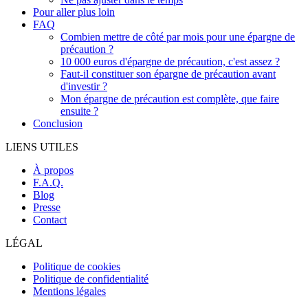
Pour aller plus loin
FAQ
Combien mettre de côté par mois pour une épargne de
précaution ?
10 000 euros d'épargne de précaution, c'est assez ?
Faut-il constituer son épargne de précaution avant
d'investir ?
Mon épargne de précaution est complète, que faire
ensuite ?
Conclusion
LIENS UTILES
À propos
F.A.Q.
Blog
Presse
Contact
LÉGAL
Politique de cookies
Politique de confidentialité
Mentions légales