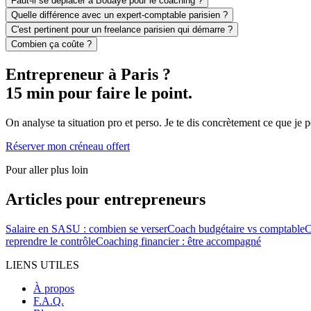
Faut-il se déplacer à Bouaye pour le coaching ?
Quelle différence avec un expert-comptable parisien ?
C'est pertinent pour un freelance parisien qui démarre ?
Combien ça coûte ?
Entrepreneur à Paris ?
15 min pour faire le point.
On analyse ta situation pro et perso. Je te dis concrètement ce que je 
Réserver mon créneau offert
Pour aller plus loin
Articles pour entrepreneurs
Salaire en SASU : combien se verser
Coach budgétaire vs comptable
C
reprendre le contrôle
Coaching financier : être accompagné
LIENS UTILES
À propos
F.A.Q.