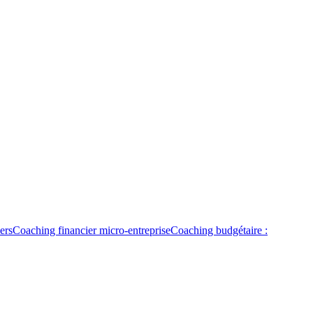
ers
Coaching financier micro-entreprise
Coaching budgétaire :