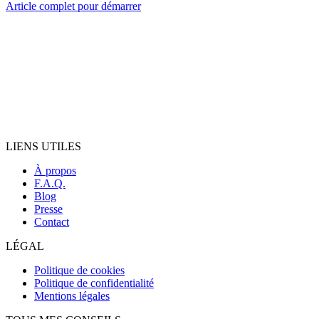
Article complet pour démarrer
Réserver ma consultation offerte
LIENS UTILES
À propos
F.A.Q.
Blog
Presse
Contact
LÉGAL
Politique de cookies
Politique de confidentialité
Mentions légales