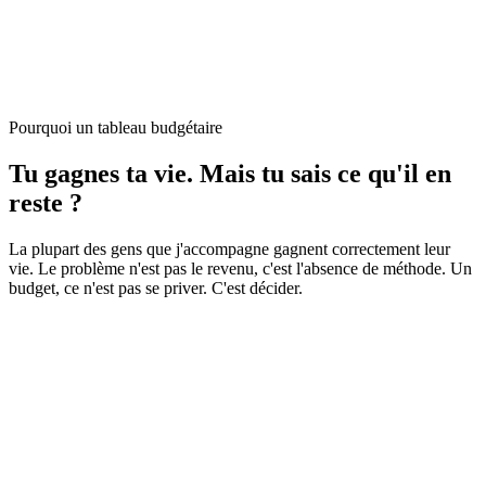
Pourquoi un tableau budgétaire
Tu gagnes ta vie. Mais tu sais
ce qu'il en
reste
?
La plupart des gens que j'accompagne gagnent correctement leur
vie. Le problème n'est pas le revenu, c'est l'absence de méthode. Un
budget, ce n'est pas se priver. C'est décider.
Tes revenus et dépenses au même endroit
Salaire, aides, charges fixes, courses, loisirs, abonnements : tout est
organisé par catégorie.
Ton reste à vivre calculé automatiquement