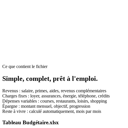
Tu vois ce qu'il te reste chaque mois après toutes tes charges. Plus de
surprise en fin de mois.
Ta capacité d'épargne réelle
Le tableau te montre combien tu peux mettre de côté, sans te priver.
Un chiffre concret, pas une estimation.
10 minutes par mois suffisent
Tu le remplis une fois, ensuite tu ajustes chaque mois. Pas besoin
d'être comptable ni d'y passer des heures.
Ce que contient le fichier
Simple, complet,
prêt à l'emploi.
Revenus : salaire, primes, aides, revenus complémentaires
Charges fixes : loyer, assurances, énergie, téléphone, crédits
Dépenses variables : courses, restaurants, loisirs, shopping
Épargne : montant mensuel, objectif, progression
Reste à vivre : calculé automatiquement, mois par mois
Tableau Budgétaire.xlsx