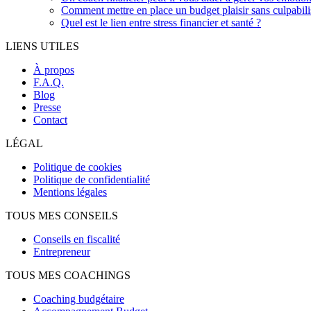
Comment mettre en place un budget plaisir sans culpabili
Quel est le lien entre stress financier et santé ?
LIENS UTILES
À propos
F.A.Q.
Blog
Presse
Contact
LÉGAL
Politique de cookies
Politique de confidentialité
Mentions légales
TOUS MES CONSEILS
Conseils en fiscalité
Entrepreneur
TOUS MES COACHINGS
Coaching budgétaire