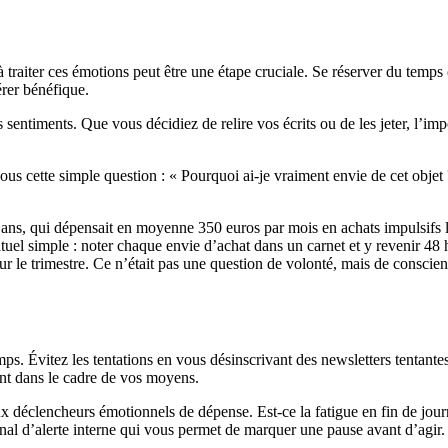
 traiter ces émotions peut être une étape cruciale. Se réserver du temps
érer bénéfique.
s sentiments. Que vous décidiez de relire vos écrits ou de les jeter, l’i
us cette simple question : « Pourquoi ai-je vraiment envie de cet objet 
s, qui dépensait en moyenne 350 euros par mois en achats impulsifs liés
rituel simple : noter chaque envie d’achat dans un carnet et y revenir 48
 le trimestre. Ce n’était pas une question de volonté, mais de conscienc
emps. Évitez les tentations en vous désinscrivant des newsletters tentan
tant dans le cadre de vos moyens.
ux déclencheurs émotionnels de dépense. Est-ce la fatigue en fin de jou
al d’alerte interne qui vous permet de marquer une pause avant d’agir. J