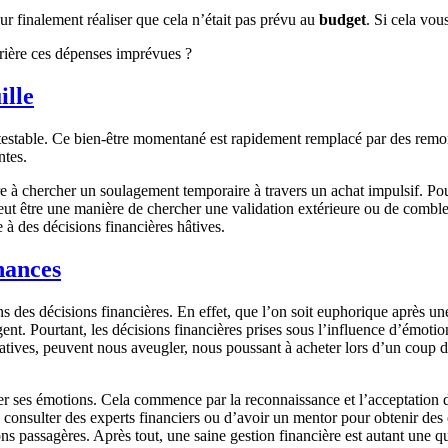
our finalement réaliser que cela n’était pas prévu au
budget
. Si cela vou
rière ces dépenses imprévues ?
ille
ntestable. Ce bien-être momentané est rapidement remplacé par des remor
ntes.
e à chercher un soulagement temporaire à travers un achat impulsif. Pour 
peut être une manière de chercher une validation extérieure ou de comble
 à des décisions financières hâtives.
nances
s des décisions financières. En effet, que l’on soit euphorique après une
ent. Pourtant, les décisions financières prises sous l’influence d’émoti
égatives, peuvent nous aveugler, nous poussant à acheter lors d’un cou
érer ses émotions. Cela commence par la reconnaissance et l’acceptation d
e de consulter des experts financiers ou d’avoir un mentor pour obtenir d
ons passagères. Après tout, une saine gestion financière est autant une 