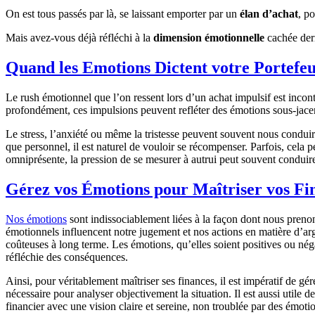
On est tous passés par là, se laissant emporter par un
élan d’achat
, p
Mais avez-vous déjà réfléchi à la
dimension émotionnelle
cachée der
Quand les Emotions Dictent votre Portefeu
Le rush émotionnel que l’on ressent lors d’un achat impulsif est inco
profondément, ces impulsions peuvent refléter des émotions sous-jace
Le stress, l’anxiété ou même la tristesse peuvent souvent nous conduir
que personnel, il est naturel de vouloir se récompenser. Parfois, cela 
omniprésente, la pression de se mesurer à autrui peut souvent conduire
Gérez vos Émotions pour Maîtriser vos Fi
Nos émotions
sont indissociablement liées à la façon dont nous prenon
émotionnels influencent notre jugement et nos actions en matière d’arg
coûteuses à long terme. Les émotions, qu’elles soient positives ou n
réfléchie des conséquences.
Ainsi, pour véritablement maîtriser ses finances, il est impératif de g
nécessaire pour analyser objectivement la situation. Il est aussi util
financier avec une vision claire et sereine, non troublée par des émoti