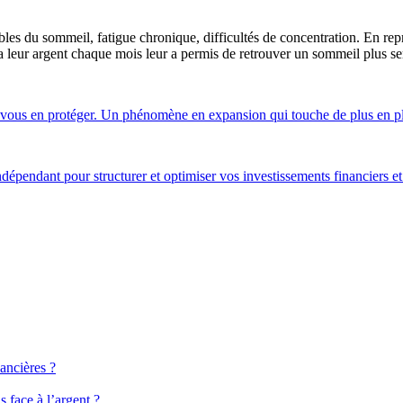
oubles du sommeil, fatigue chronique, difficultés de concentration. En re
va leur argent chaque mois leur a permis de retrouver un sommeil plus se
et vous en protéger. Un phénomène en expansion qui touche de plus en p
pendant pour structurer et optimiser vos investissements financiers et
ancières ?
 face à l’argent ?