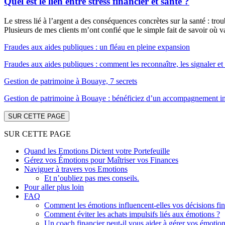
Quel est le lien entre stress financier et santé ?
Le stress lié à l’argent a des conséquences concrètes sur la santé : tr
Plusieurs de mes clients m’ont confié que le simple fait de savoir où 
Fraudes aux aides publiques : un fléau en pleine expansion
Fraudes aux aides publiques : comment les reconnaître, les signaler 
Gestion de patrimoine à Bouaye, 7 secrets
Gestion de patrimoine à Bouaye : bénéficiez d’un accompagnement indé
SUR CETTE PAGE
SUR CETTE PAGE
Quand les Emotions Dictent votre Portefeuille
Gérez vos Émotions pour Maîtriser vos Finances
Naviguer à travers vos Emotions
Et n’oubliez pas mes conseils.
Pour aller plus loin
FAQ
Comment les émotions influencent-elles vos décisions fin
Comment éviter les achats impulsifs liés aux émotions ?
Un coach financier peut-il vous aider à gérer vos émotions