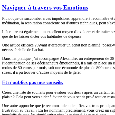
Naviguer à travers vos Emotions
Plutôt que de succomber à ces impulsions, apprendre à reconnaître et à
méditation, la respiration consciente ou d’autres techniques, peut s’av
L’écriture est également un excellent moyen d’explorer et de traiter se
que de les laisser dicter vos habitudes de dépense.
Une astuce efficace ? Avant d’effectuer un achat non planifié, posez-vo
nécessité réelle de l’achat.
Dans ma pratique, j’ai accompagné Alexandre, un entrepreneur de 38 an
l’identification de ses déclencheurs émotionnels, il a mis en place un 
moins de 80 euros par mois, soit une économie de plus de 800 euros sur
stress, il a pu trouver d’autres moyens de le gérer.
Et n’oubliez pas mes conseils.
Créez une liste de souhaits pour évaluer vos désirs après un certain t
plaisir ? Cela peut vous aider à éviter de vous sentir privé tout en res
Une autre approche que je recommande : identifiez vos trois principa
frustration au travail ? En les nommant précisément, vous créez un sign
impulsifs de manière significative chez la majorité de mes clients.