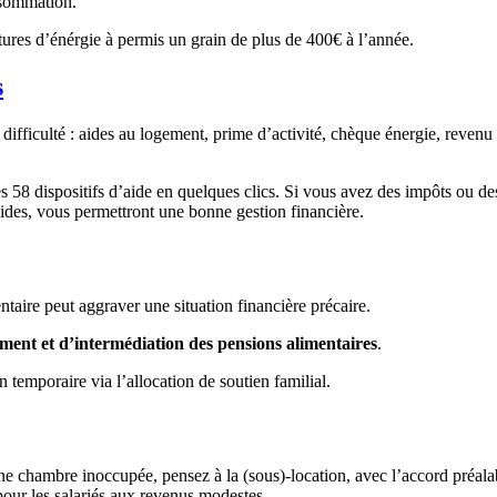
nsommation.
ctures d’énérgie à permis un grain de plus de 400€ à l’année.
s
ifficulté : aides au logement, prime d’activité, chèque énergie, revenu d
s 58 dispositifs d’aide en quelques clics. Si vous avez des impôts ou des 
ides, vous permettront une bonne gestion financière.
taire peut aggraver une situation financière précaire.
ent et d’intermédiation des pensions alimentaires
.
 temporaire via l’allocation de soutien familial.
z une chambre inoccupée, pensez à la (sous)-location, avec l’accord préa
 pour les salariés aux revenus modestes.