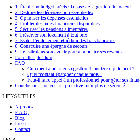
1. Établir un budget précis : la base de la gestion financière
2. Réduire les dépenses non essentielles
3. Optimiser les dépenses essentielles
4. Profiter des aides financières disponibles
5. Sécuriser les pensions alimentaires
6. Préserver son logement à tout prix
7. Éviter l’endettement et réduire les frais bancaires
8. Construire une épargne de secours
9. Investir dans son avenir pour augmenter ses revenus
Pour aller plus loin
FAQ
Comment améliorer sa gestion financière rapidement ?
Quel montant épargner chaque mois ?
Faut-il faire appel à un professionnel pour gérer ses finan
Conclusion : une gestion proactive pour plus de sérénité
LIENS UTILES
À propos
F.A.Q.
Blog
Presse
Contact
LÉGAL