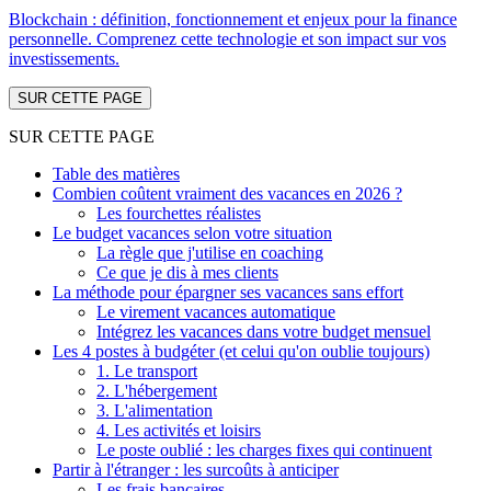
Blockchain : définition, fonctionnement et enjeux pour la finance
personnelle. Comprenez cette technologie et son impact sur vos
investissements.
SUR CETTE PAGE
SUR CETTE PAGE
Table des matières
Combien coûtent vraiment des vacances en 2026 ?
Les fourchettes réalistes
Le budget vacances selon votre situation
La règle que j'utilise en coaching
Ce que je dis à mes clients
La méthode pour épargner ses vacances sans effort
Le virement vacances automatique
Intégrez les vacances dans votre budget mensuel
Les 4 postes à budgéter (et celui qu'on oublie toujours)
1. Le transport
2. L'hébergement
3. L'alimentation
4. Les activités et loisirs
Le poste oublié : les charges fixes qui continuent
Partir à l'étranger : les surcoûts à anticiper
Les frais bancaires