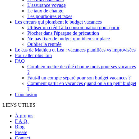
L'assurance voyage
Le taux de change
Les pourboires et taxes
Les erreurs qui plombent le budget vacances
Utiliser un crédit à la consommation pour partir
Piocher dans l'épargne de précaution
Ne pas fixer de budget quotidien sur place
Oublier la rentrée
Le cas de Mathieu et Léa : vacances planifiées vs improvisées
Pour aller plus loin
FAQ
Combien mettre de côté chaque mois pour ses vacances
?
Faut-il un compte séparé pour son budget vacances ?
Comment partir en vacances quand on a un petit budget
?
Conclusion
LIENS UTILES
À propos
F.A.Q.
Blog
Presse
Contact