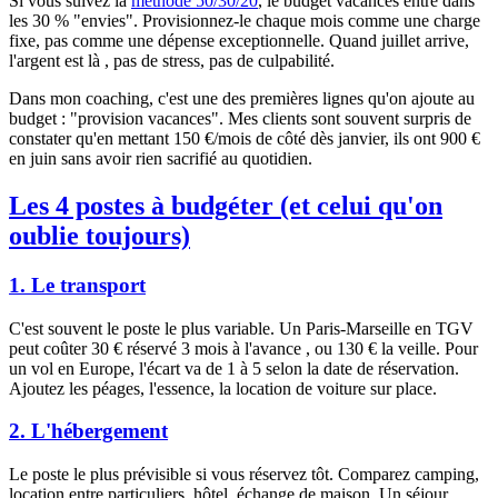
Si vous suivez la
méthode 50/30/20
, le budget vacances entre dans
les 30 % "envies". Provisionnez-le chaque mois comme une charge
fixe, pas comme une dépense exceptionnelle. Quand juillet arrive,
l'argent est là , pas de stress, pas de culpabilité.
Dans mon coaching, c'est une des premières lignes qu'on ajoute au
budget : "provision vacances". Mes clients sont souvent surpris de
constater qu'en mettant 150 €/mois de côté dès janvier, ils ont 900 €
en juin sans avoir rien sacrifié au quotidien.
Les 4 postes à budgéter (et celui qu'on
oublie toujours)
1. Le transport
C'est souvent le poste le plus variable. Un Paris-Marseille en TGV
peut coûter 30 € réservé 3 mois à l'avance , ou 130 € la veille. Pour
un vol en Europe, l'écart va de 1 à 5 selon la date de réservation.
Ajoutez les péages, l'essence, la location de voiture sur place.
2. L'hébergement
Le poste le plus prévisible si vous réservez tôt. Comparez camping,
location entre particuliers, hôtel, échange de maison. Un séjour