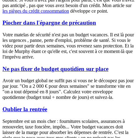
pas anticipé , pas que vous avez besoin d'un crédit. Mon article sur
les pièges du crédit consommation
développe ce point.
Piocher dans l'épargne de précaution
Votre matelas de sécurité n'est pas un budget vacances. Il est là pour
les urgences , panne, perte d'emploi, problème de santé. Si vous le
videz pour partir deux semaines, vous revenez sans protection. Et la
loi de Murphy étant ce qu'elle est, c'est souvent à ce moment-là que
l'imprévu arrive.
Ne pas fixer de budget quotidien sur place
Avoir un budget global ne suffit pas si vous ne le découpez pas jour
par jour. "On a 2 000 € pour deux semaines" se transforme vite en
"on a tout dépensé en 8 jours". Calculez votre enveloppe
quotidienne (budget total ÷ nombre de jours) et suivez-la.
Oublier la rentrée
Septembre est un mois cher : fournitures scolaires, assurances à
renouveler, taxe foncière, impôts... Votre budget vacances doit
laisser de la marge pour absorber les dépenses de rentrée. C'est la
règle que je pose avec tous mes clients : on ne prévoit pas les