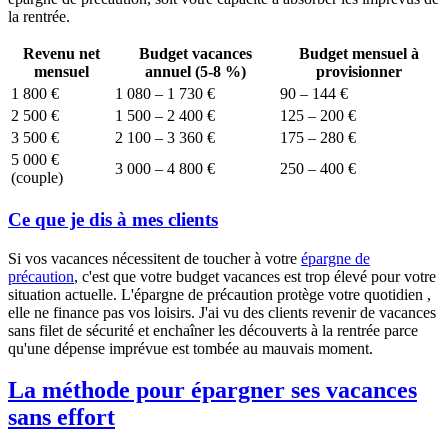
la rentrée.
Revenu net
Budget vacances
Budget mensuel à
mensuel
annuel (5-8 %)
provisionner
1 800 €
1 080 – 1 730 €
90 – 144 €
2 500 €
1 500 – 2 400 €
125 – 200 €
3 500 €
2 100 – 3 360 €
175 – 280 €
5 000 €
3 000 – 4 800 €
250 – 400 €
(couple)
Ce que je dis à mes clients
Si vos vacances nécessitent de toucher à votre
épargne de
précaution
, c'est que votre budget vacances est trop élevé pour votre
situation actuelle. L'épargne de précaution protège votre quotidien ,
elle ne finance pas vos loisirs. J'ai vu des clients revenir de vacances
sans filet de sécurité et enchaîner les découverts à la rentrée parce
qu'une dépense imprévue est tombée au mauvais moment.
La méthode pour épargner ses vacances
sans effort