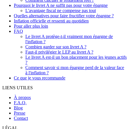
Comment calculer le rendement réel ?
Pourquoi le livret A ne suffit pas pour votre épargne
L'avantage fiscal ne compense pas tout
Quelles alternatives pour faire fructifier votre épargne ?
Inflation officielle et ressenti au quotidien
Pour aller plus loin
FAQ
Le livret A protège-t-il vraiment mon épargne de
l'inflation ?
Combien garder sur son livret A ?
Faut-il privilégier le LEP au livret A ?
Le livret A est-il un bon placement pour les jeunes actifs
?
Comment savoir si mon épargne perd de la valeur face
à l'inflation ?
Ce que je vous recommande
LIENS UTILES
À propos
F.A.Q.
Blog
Presse
Contact
LÉGAL