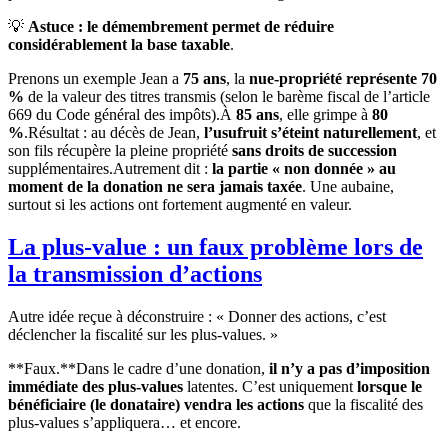
💡
Astuce : le démembrement permet de réduire
considérablement la base taxable
.
Prenons un exemple
Jean a
75 ans
, la
nue-propriété représente 70
%
de la valeur des titres transmis (selon le barème fiscal de l’article
669 du Code général des impôts).À
85 ans
, elle grimpe à
80
%
.Résultat : au décès de Jean,
l’usufruit s’éteint naturellement
, et
son fils récupère la pleine propriété
sans droits de succession
supplémentaires.Autrement dit :
la partie « non donnée » au
moment de la donation ne sera jamais taxée
. Une aubaine,
surtout si les actions ont fortement augmenté en valeur.
La plus-value : un faux problème lors de
la transmission d’actions
Autre idée reçue à déconstruire : « Donner des actions, c’est
déclencher la fiscalité sur les plus-values. »
**Faux.**Dans le cadre d’une donation,
il n’y a pas d’imposition
immédiate des plus-values
latentes. C’est uniquement
lorsque le
bénéficiaire (le donataire) vendra les actions
que la fiscalité des
plus-values s’appliquera… et encore.