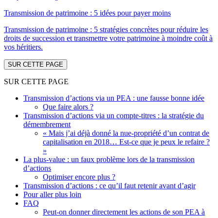
Transmission de patrimoine : 5 idées pour payer moins
Transmission de patrimoine : 5 stratégies concrètes pour réduire les
droits de succession et transmettre votre patrimoine à moindre coût à
vos héritiers.
SUR CETTE PAGE
SUR CETTE PAGE
Transmission d’actions via un PEA : une fausse bonne idée
Que faire alors ?
Transmission d’actions via un compte-titres : la stratégie du
démembrement
« Mais j’ai déjà donné la nue-propriété d’un contrat de
capitalisation en 2018… Est-ce que je peux le refaire ?
»
La plus-value : un faux problème lors de la transmission
d’actions
Optimiser encore plus ?
Transmission d’actions : ce qu’il faut retenir avant d’agir
Pour aller plus loin
FAQ
Peut-on donner directement les actions de son PEA à