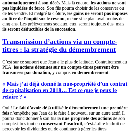
automatiquement à son décès
.Mais là encore,
les actions ne sont
pas liquidées de force
. Son fils pourra choisir de les conserver ou
de les vendre. Et malgré la clôture,
les gains ne seront pas imposés
au titre de l’impôt sur le revenu
, même si le plan avait moins de
cinq ans. Les prélèvements sociaux, eux, seront toujours dus, mais
ils seront déductibles de la succession
.
Transmission d’actions via un compte-
titres : la stratégie du démembrement
C’est sur ce support que Jean a le plus de latitude. Contrairement au
PEA,
les actions détenues sur un compte-titres peuvent être
transmises par donation
, y compris
en démembrement
.
« Mais j’ai déjà donné la nue-propriété d’un contrat
de capitalisation en 2018… Est-ce que je peux le
refaire ? »
Oui ! Le
fait d’avoir déjà utilisé le démembrement une première
fois
n’empêche pas Jean de le faire à nouveau, sur un autre actif. Il
pourra donc donner à son fils
la nue-propriété des actions
de son
compte-titres tout en
conservant l’usufruit
, c’est-à-dire le droit de
percevoir les dividendes ou de continuer à gérer les titres.